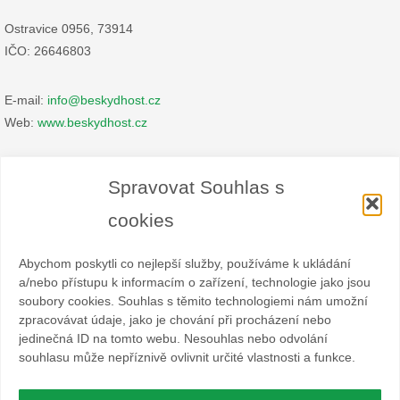
Ostravice 0956, 73914
IČO: 26646803
E-mail:
info@beskydhost.cz
Web:
www.beskydhost.cz
Zásady cookies
Spravovat Souhlas s
Prohlášení o ochraně osobních údajů
cookies
Abychom poskytli co nejlepší služby, používáme k ukládání
a/nebo přístupu k informacím o zařízení, technologie jako jsou
soubory cookies. Souhlas s těmito technologiemi nám umožní
zpracovávat údaje, jako je chování při procházení nebo
Spolek BESKYDHOST je dobrovolný svazek fyzických a
jedinečná ID na tomto webu. Nesouhlas nebo odvolání
právnických osob podnikajících v hostinské živnosti
souhlasu může nepříznivě ovlivnit určité vlastnosti a funkce.
a příbuzných oborech v oblasti cestovního ruchu. Místem
působnosti jsou obce Čeladná, Malenovice a Ostravice a Frýdlant