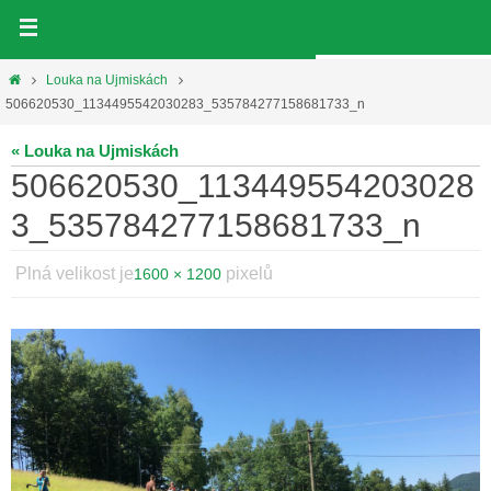
Přeskočit
na
obsah
Home
Louka na Ujmiskách
506620530_1134495542030283_535784277158681733_n
« Louka na Ujmiskách
506620530_113449554203028
3_535784277158681733_n
Plná velikost je
pixelů
1600 × 1200