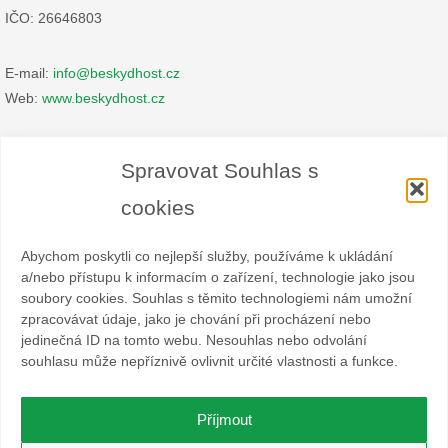
IČO: 26646803
E-mail:
info@beskydhost.cz
Web:
www.beskydhost.cz
Zásady cookies
Spravovat Souhlas s
Prohlášení o ochraně osobních údajů
cookies
Abychom poskytli co nejlepší služby, používáme k ukládání
a/nebo přístupu k informacím o zařízení, technologie jako jsou
soubory cookies. Souhlas s těmito technologiemi nám umožní
zpracovávat údaje, jako je chování při procházení nebo
Spolek BESKYDHOST je dobrovolný svazek fyzických a
jedinečná ID na tomto webu. Nesouhlas nebo odvolání
právnických osob podnikajících v hostinské živnosti
souhlasu může nepříznivě ovlivnit určité vlastnosti a funkce.
a příbuzných oborech v oblasti cestovního ruchu. Místem
působnosti jsou obce Čeladná, Malenovice a Ostravice a Frýdlant
nad Ostravicí.
Příjmout