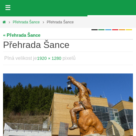
Přeskočit
na
obsah
Home
Přehrada Šance
Přehrada Šance
« Přehrada Šance
Přehrada Šance
Plná velikost je
pixelů
1920 × 1280