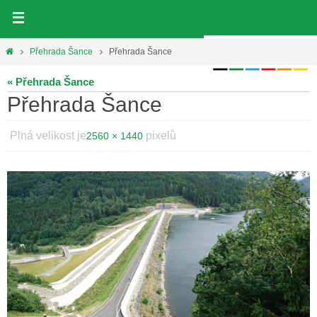
Přeskočit
na
obsah
Home
Přehrada Šance
Přehrada Šance
« Přehrada Šance
Přehrada Šance
Plná velikost je
pixelů
2560 × 1440