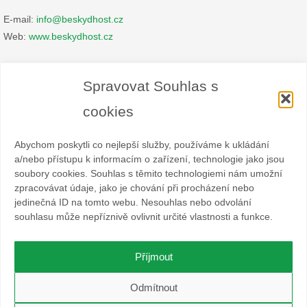
E-mail:
info@beskydhost.cz
Web:
www.beskydhost.cz
Zásady cookies
Spravovat Souhlas s
Prohlášení o ochraně osobních údajů
cookies
Abychom poskytli co nejlepší služby, používáme k ukládání
a/nebo přístupu k informacím o zařízení, technologie jako jsou
soubory cookies. Souhlas s těmito technologiemi nám umožní
zpracovávat údaje, jako je chování při procházení nebo
Spolek BESKYDHOST je dobrovolný svazek fyzických a
jedinečná ID na tomto webu. Nesouhlas nebo odvolání
právnických osob podnikajících v hostinské živnosti
souhlasu může nepříznivě ovlivnit určité vlastnosti a funkce.
a příbuzných oborech v oblasti cestovního ruchu. Místem
působnosti jsou obce Čeladná, Malenovice a Ostravice a Frýdlant
nad Ostravicí.
Příjmout
O WordPress se stará
Softmedia
Odmítnout