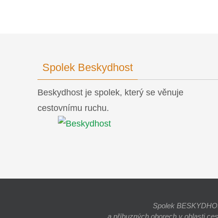
Spolek Beskydhost
Beskydhost je spolek, který se věnuje
cestovnímu ruchu.
Spolek BESKYDHOST j
a příbuzných oborech v oblasti ce