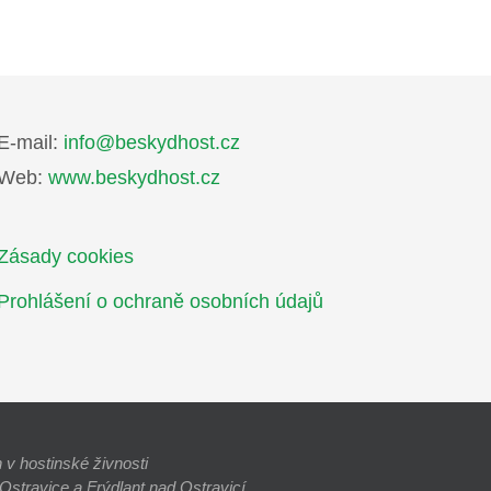
E-mail:
info@beskydhost.cz
Web:
www.beskydhost.cz
Zásady cookies
Prohlášení o ochraně osobních údajů
v hostinské živnosti
stravice a Frýdlant nad Ostravicí.