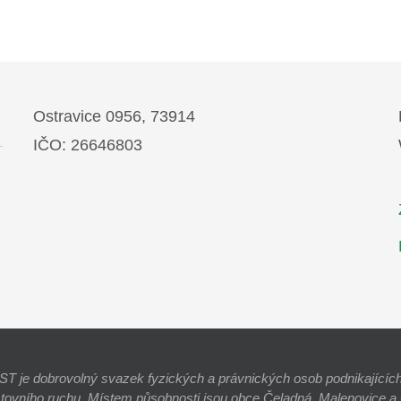
Ostravice 0956, 73914
IČO: 26646803
e dobrovolný svazek fyzických a právnických osob podnikajících 
stovního ruchu. Místem působnosti jsou obce Čeladná, Malenovice a O