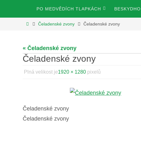
Přeskočit
Přeskočit
PO MEDVĚDÍCH TLAPKÁCH
BESKYDHOS
na
na
obsah
Home
Čeladenské zvony
Čeladenské zvony
obsah
« Čeladenské zvony
Čeladenské zvony
Plná velikost je
1920 × 1280
pixelů
Čeladenské zvony
Čeladenské zvony