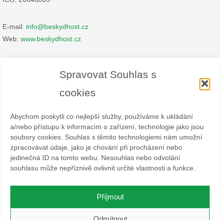
E-mail:
info@beskydhost.cz
Web:
www.beskydhost.cz
Zásady cookies
Spravovat Souhlas s
Prohlášení o ochraně osobních údajů
cookies
Abychom poskytli co nejlepší služby, používáme k ukládání
a/nebo přístupu k informacím o zařízení, technologie jako jsou
soubory cookies. Souhlas s těmito technologiemi nám umožní
zpracovávat údaje, jako je chování při procházení nebo
Spolek BESKYDHOST je dobrovolný svazek fyzických a
jedinečná ID na tomto webu. Nesouhlas nebo odvolání
právnických osob podnikajících v hostinské živnosti
souhlasu může nepříznivě ovlivnit určité vlastnosti a funkce.
a příbuzných oborech v oblasti cestovního ruchu. Místem
působnosti jsou obce Čeladná, Malenovice a Ostravice a Frýdlant
nad Ostravicí.
Příjmout
O WordPress se stará
Softmedia
Odmítnout