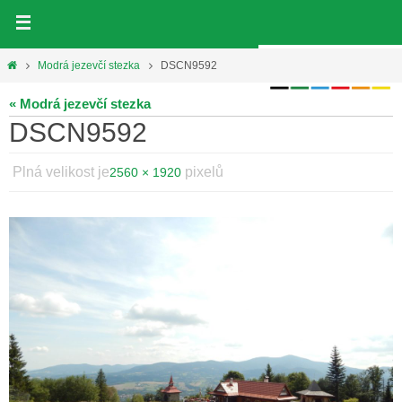
Přeskočit
na
obsah
Home
Modrá jezevčí stezka
DSCN9592
« Modrá jezevčí stezka
DSCN9592
Plná velikost je
pixelů
2560 × 1920