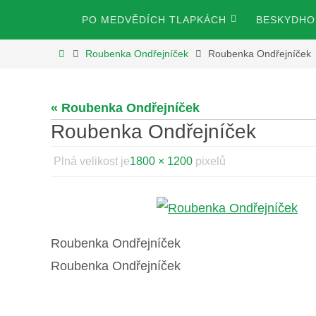
Přeskočit
Přeskočit
PO MEDVĚDÍCH TLAPKÁCH
BESKYDHOS
na
na
obsah
Home
Roubenka Ondřejníček
Roubenka Ondřejníček
obsah
« Roubenka Ondřejníček
Roubenka Ondřejníček
Plná velikost je
1800 × 1200
pixelů
Roubenka Ondřejníček
Roubenka Ondřejníček