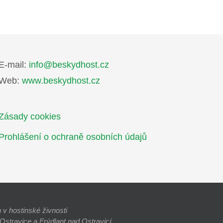
E-mail:
info@beskydhost.cz
Web:
www.beskydhost.cz
Zásady cookies
Prohlášení o ochraně osobních údajů
v hostinské živnosti
stravice a Frýdlant nad Ostravicí.