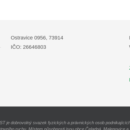
Ostravice 0956, 73914
IČO: 26646803
e dobrovolný svazek fyzických a právnických osob podnikajících 
stovního ruchu. Místem působnosti jsou obce Čeladná, Malenovice a O