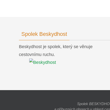
Spolek Beskydhost
Beskydhost je spolek, který se věnuje
cestovnímu ruchu.
Spolek BESKYDHOST j
a příbuzných oborech v oblasti ce