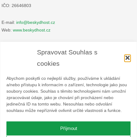
IČO: 26646803
E-mail:
info@beskydhost.cz
Web:
www.beskydhost.cz
Zásady cookies
Spravovat Souhlas s
Prohlášení o ochraně osobních údajů
cookies
Abychom poskytli co nejlepší služby, používáme k ukládání
a/nebo přístupu k informacím o zařízení, technologie jako jsou
soubory cookies. Souhlas s těmito technologiemi nám umožní
zpracovávat údaje, jako je chování při procházení nebo
Spolek BESKYDHOST je dobrovolný svazek fyzických a
jedinečná ID na tomto webu. Nesouhlas nebo odvolání
právnických osob podnikajících v hostinské živnosti
souhlasu může nepříznivě ovlivnit určité vlastnosti a funkce.
a příbuzných oborech v oblasti cestovního ruchu. Místem
působnosti jsou obce Čeladná, Malenovice a Ostravice a Frýdlant
nad Ostravicí.
Příjmout