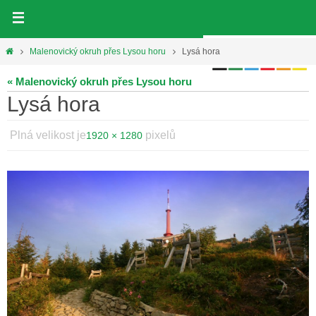
Přeskočit
na
obsah
Home
Malenovický okruh přes Lysou horu
Lysá hora
« Malenovický okruh přes Lysou horu
Lysá hora
Plná velikost je
pixelů
1920 × 1280