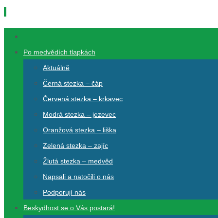
Přeskočit
na
Přeskočit
obsah
na
Po medvědích tlapkách
obsah
Aktuálně
Černá stezka – čáp
Červená stezka – krkavec
Modrá stezka – jezevec
Oranžová stezka – liška
Zelená stezka – zajíc
Žlutá stezka – medvěd
Napsali a natočili o nás
Podporují nás
Beskydhost se o Vás postará!