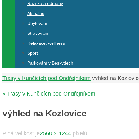
Razítka a odměny
Aktuálně
Ubytování
Stravování
Relaxace, wellness
Sport
Parkování v Beskydech
Home
Trasy v Kunčicích pod Ondřejníkem
výhled na Kozlovic
« Trasy v Kunčicích pod Ondřejníkem
výhled na Kozlovice
Plná velikost je
2560 × 1244
pixelů