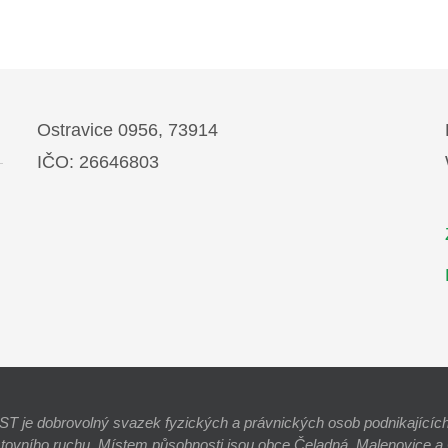
Ostravice 0956, 73914
IČO: 26646803
e dobrovolný svazek fyzických a právnických osob podnikajících 
stovního ruchu. Místem působnosti jsou obce Čeladná, Malenovice a O