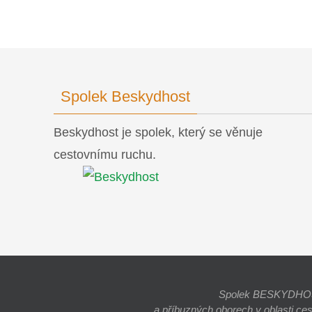
Spolek Beskydhost
Beskydhost je spolek, který se věnuje
cestovnímu ruchu.
Spolek BESKYDHOST j
a příbuzných oborech v oblasti ce