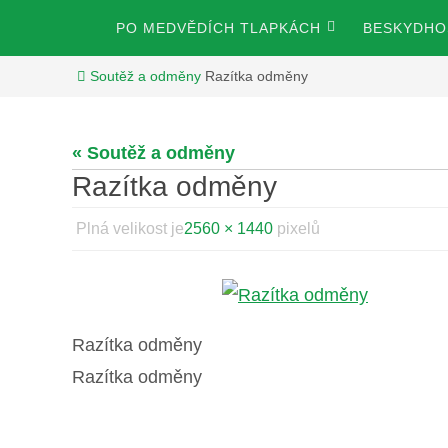
Přeskočit
Přeskočit
PO MEDVĚDÍCH TLAPKÁCH
BESKYDHOS
na
na
obsah
Home
Soutěž a odměny
Razítka odměny
obsah
« Soutěž a odměny
Razítka odměny
Plná velikost je
2560 × 1440
pixelů
Razítka odměny
Razítka odměny