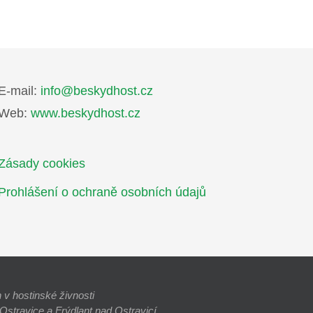
E-mail:
info@beskydhost.cz
Web:
www.beskydhost.cz
Zásady cookies
Prohlášení o ochraně osobních údajů
v hostinské živnosti
stravice a Frýdlant nad Ostravicí.