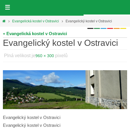
Přeskočit
na
obsah
Home
Evangelická kostel v Ostravici
Evangelický kostel v Ostravici
« Evangelická kostel v Ostravici
Evangelický kostel v Ostravici
Plná velikost je
pixelů
960 × 300
Evangelický kostel v Ostravici
Evangelický kostel v Ostravici