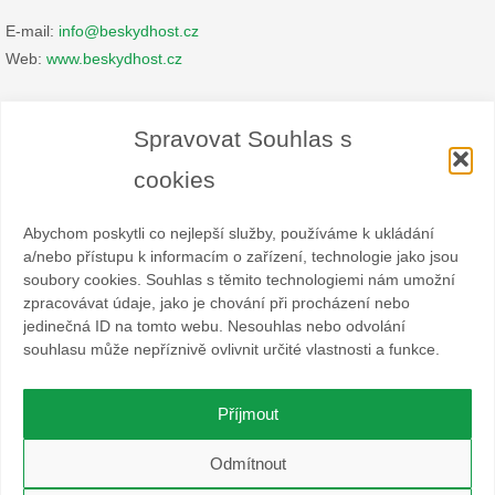
E-mail:
info@beskydhost.cz
Web:
www.beskydhost.cz
Zásady cookies
Spravovat Souhlas s
Prohlášení o ochraně osobních údajů
cookies
Abychom poskytli co nejlepší služby, používáme k ukládání
a/nebo přístupu k informacím o zařízení, technologie jako jsou
soubory cookies. Souhlas s těmito technologiemi nám umožní
zpracovávat údaje, jako je chování při procházení nebo
Spolek BESKYDHOST je dobrovolný svazek fyzických a
jedinečná ID na tomto webu. Nesouhlas nebo odvolání
právnických osob podnikajících v hostinské živnosti
souhlasu může nepříznivě ovlivnit určité vlastnosti a funkce.
a příbuzných oborech v oblasti cestovního ruchu. Místem
působnosti jsou obce Čeladná, Malenovice a Ostravice a Frýdlant
nad Ostravicí.
Příjmout
O WordPress se stará
Softmedia
Odmítnout