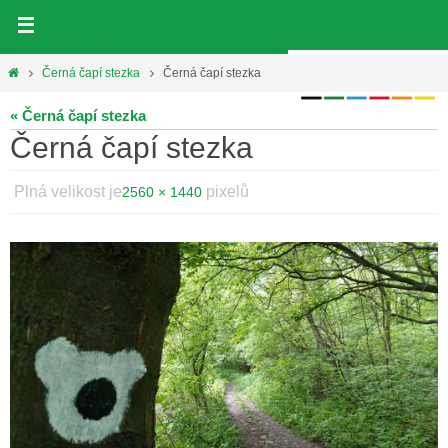
Přeskočit
na
obsah
Home
Černá čapí stezka
Černá čapí stezka
« Černá čapí stezka
Černá čapí stezka
Plná velikost je
pixelů
2560 × 1440