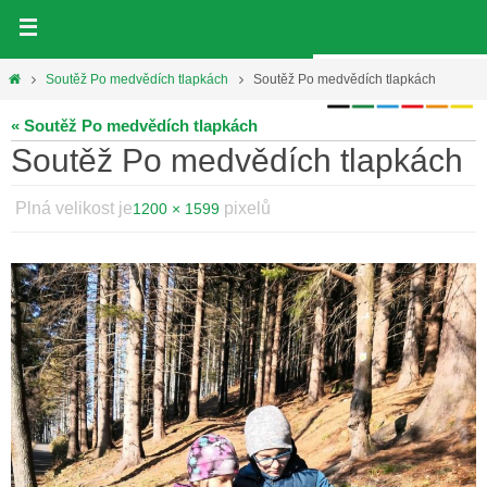
Přeskočit
na
obsah
Home
Soutěž Po medvědích tlapkách
Soutěž Po medvědích tlapkách
« Soutěž Po medvědích tlapkách
Soutěž Po medvědích tlapkách
Plná velikost je
pixelů
1200 × 1599