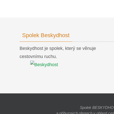
Spolek Beskydhost
Beskydhost je spolek, který se věnuje
cestovnímu ruchu.
Spolek BESKYDHOST j
a příbuzných oborech v oblasti ce