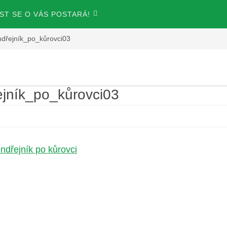
T SE O VÁS POSTARÁ!
dřejník_po_kůrovci03
jník_po_kůrovci03