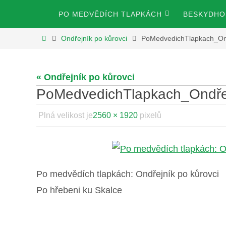
Přeskočit
Přeskočit
PO MEDVĚDÍCH TLAPKÁCH
BESKYDHOS
na
na
obsah
Home
Ondřejník po kůrovci
PoMedvedichTlapkach_On
obsah
« Ondřejník po kůrovci
PoMedvedichTlapkach_Ondře
Plná velikost je
2560 × 1920
pixelů
Po medvědích tlapkách: Ondřejník po kůrovci
Po hřebeni ku Skalce