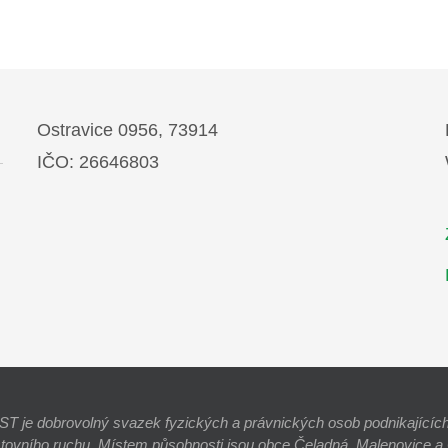
Ostravice 0956, 73914
IČO: 26646803
e dobrovolný svazek fyzických a právnických osob podnikajících 
stovního ruchu. Místem působnosti jsou obce Čeladná, Malenovice a O