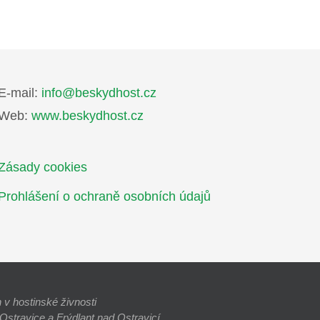
E-mail:
info@beskydhost.cz
Web:
www.beskydhost.cz
Zásady cookies
Prohlášení o ochraně osobních údajů
v hostinské živnosti
stravice a Frýdlant nad Ostravicí.