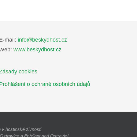
E-mail:
info@beskydhost.cz
Web:
www.beskydhost.cz
Zásady cookies
Prohlášení o ochraně osobních údajů
v hostinské živnosti
stravice a Frýdlant nad Ostravicí.