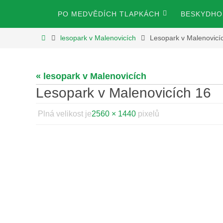
Přeskočit
Přeskočit
PO MEDVĚDÍCH TLAPKÁCH
BESKYDHOS
na
na
obsah
Home
lesopark v Malenovicích
Lesopark v Malenovicí
obsah
« lesopark v Malenovicích
Lesopark v Malenovicích 16
Plná velikost je
2560 × 1440
pixelů