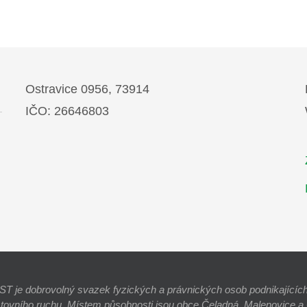
Ostravice 0956, 73914
IČO: 26646803
e dobrovolný svazek fyzických a právnických osob podnikajících 
stovního ruchu. Místem působnosti jsou obce Čeladná, Malenovice a O