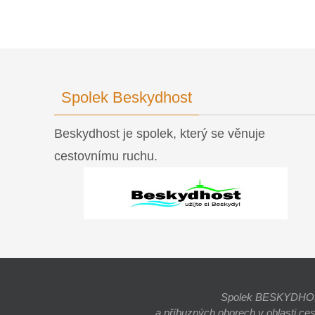
Spolek Beskydhost
Beskydhost je spolek, který se věnuje
cestovnímu ruchu.
Spolek BESKYDHOST j
a příbuzných oborech v oblasti ce