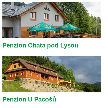
Penzion Chata pod Lysou
Penzion U Pacošů