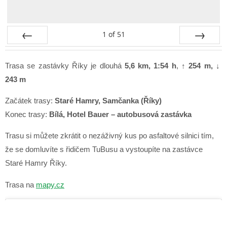
1
of
51
Prev
Next
Trasa se zastávky Říky je dlouhá
5,6 km, 1:54 h
,
↑ 254
m, ↓
243
m
Začátek trasy:
Staré Hamry, Samčanka (Říky)
Konec trasy:
Bílá, Hotel Bauer – autobusová zastávka
Trasu si můžete zkrátit o nezáživný kus po asfaltové silnici tím,
že se domluvíte s řidičem TuBusu a vystoupíte na zastávce
Staré Hamry Říky.
Trasa na
mapy.cz