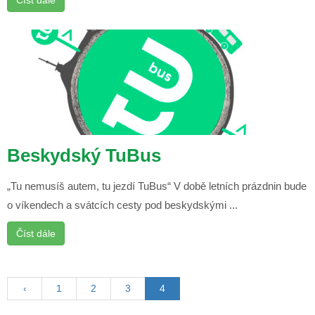
Číst dále
Beskydský TuBus
„Tu nemusíš autem, tu jezdí TuBus“ V době letních prázdnin bude
o víkendech a svátcích cesty pod beskydskými ...
Číst dále
‹
1
2
3
4