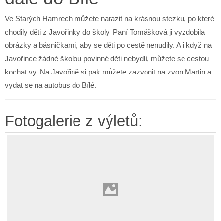
Ve Starých Hamrech můžete narazit na krásnou stezku, po které
chodily děti z Javořinky do školy. Paní Tomášková ji vyzdobila
obrázky a básničkami, aby se děti po cestě nenudily. A i když na
Javořince žádné školou povinné děti nebydlí, můžete se cestou
kochat vy. Na Javořině si pak můžete zazvonit na zvon Martin a
vydat se na autobus do Bílé.
Fotogalerie z výletů: